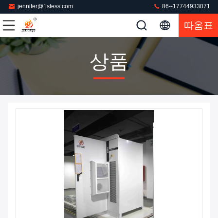
jennifer@1stess.com
86--17744933071
따옴표
상품