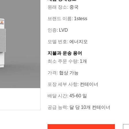
원래 장소:
중국
브랜드 이름:
1stess
인증:
LVD
모델 번호:
에너지오
지불과 운송 용어
최소 주문 수량:
1개
가격:
협상 가능
포장 세부 사항:
컨테이너
배달 시간:
45-60 일
공급 능력:
달 당 10개 컨테이너