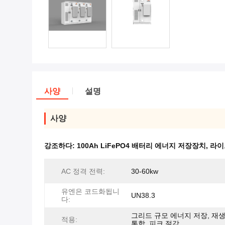
사양
설명
사양
강조하다:
100Ah LiFePO4 배터리 에너지 저장장치
,
라이
AC 정격 전력:
30-60kw
유엔은 코드화됩니
UN38.3
다:
그리드 규모 에너지 저장, 재
적용:
통합, 피크 절감