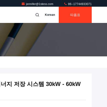
jennifer@1stess.com
86--17744933071
따옴표
Korean
에너지 저장 시스템 30kW - 60kW