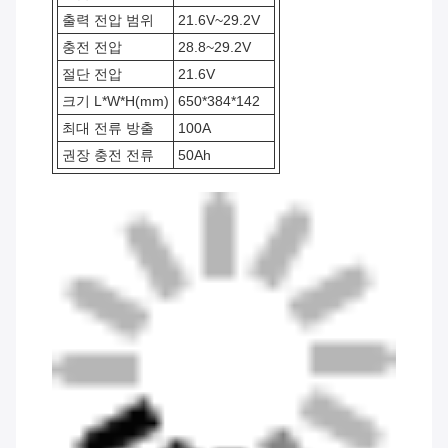
출력 전압 범위
21.6V~29.2V
충전 전압
28.8~29.2V
절단 전압
21.6V
크기 L*W*H(mm)
650*384*142
최대 전류 방출
100A
권장 충전 전류
50Ah