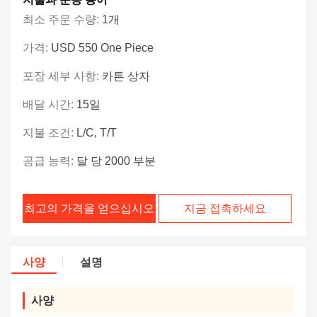
최소 주문 수량:
1개
가격:
USD 550 One Piece
포장 세부 사항:
카튼 상자
배달 시간:
15일
지불 조건:
L/C, T/T
공급 능력:
달 당 2000 부분
최고의 가격을 얻으십시오
지금 접촉하세요
사양
설명
사양