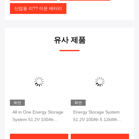
산업용 리?? 이온 배터리
유사 제품
화면
화면
화
All in One Energy Storage
Energy Storage System
Wa
System 51.2V 100Ah
51.2V 100Ah 5.12kWh
St
th
5.12kWh Wall Mount
Lifepo4 Lithium Battery
10
Battery Pack for Home
Wall Mount All in One
Ho