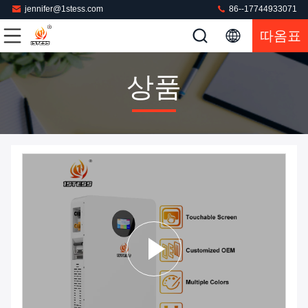
jennifer@1stess.com
86--17744933071
따옴표
상품