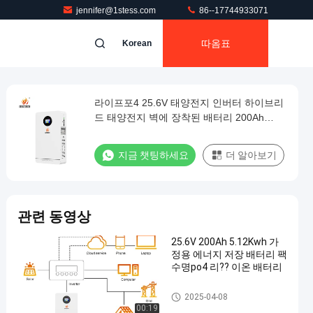
jennifer@1stess.com
86--17744933071
따옴표
Korean
라이프포4 25.6V 태양전지 인버터 하이브리
드 태양전지 벽에 장착된 배터리 200Ah
5.12kwh 리?? 이온 배터리
지금 챗팅하세요
더 알아보기
관련 동영상
25.6V 200Ah 5.12Kwh 가
정용 에너지 저장 배터리 팩
수명po4 리?? 이온 배터리
2.56 kwh 리?? 이온 배터리
2025-04-08
00:19